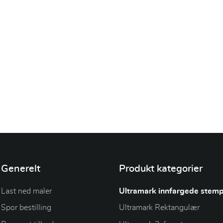
Generelt
Produkt kategorier
Last ned maler
Ultramark innfargede stemp
Spor bestilling
Ultramark Rektangulær