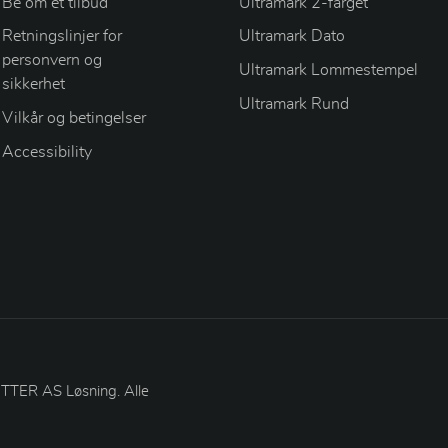
Be om et tilbud
Ultramark 2-farget
Retningslinjer for
Ultramark Dato
personvern og
Ultramark Lommestempel
sikkerhet
Ultramark Rund
Vilkår og betingelser
Accessibility
TER AS Løsning. Alle