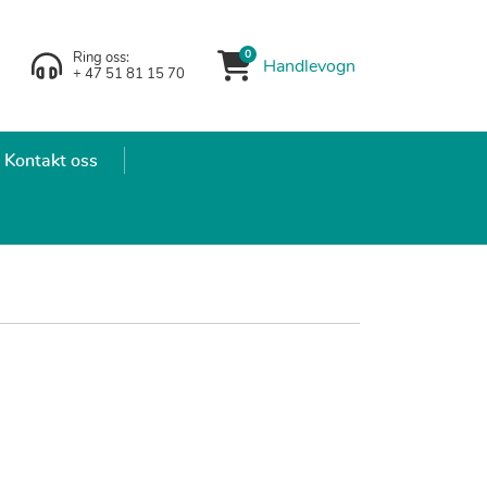
0
Ring oss:
Handlevogn
Handlevogn
+ 47 51 81 15 70
Kontakt oss