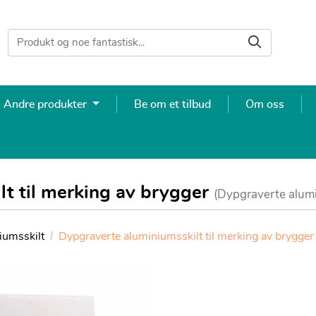
Andre produkter
Be om et tilbud
Om oss
t til merking av brygger
(Dypgraverte alumi
iumsskilt
Dypgraverte aluminiumsskilt til merking av brygger