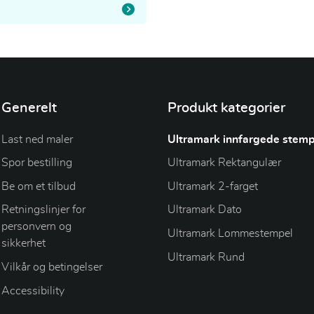
Generelt
Produkt kategorier
Last ned maler
Ultramark innfargede stemp
Spor bestilling
Ultramark Rektangulær
Be om et tilbud
Ultramark 2-farget
Retningslinjer for
Ultramark Dato
personvern og
Ultramark Lommestempel
sikkerhet
Ultramark Rund
Vilkår og betingelser
Accessibility