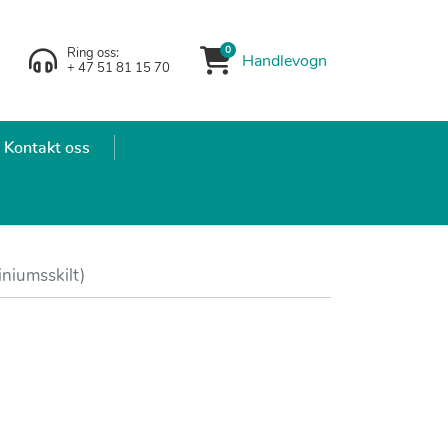
0
Ring oss:
Handlevogn
Handlevogn
+ 47 51 81 15 70
Kontakt oss
niumsskilt)