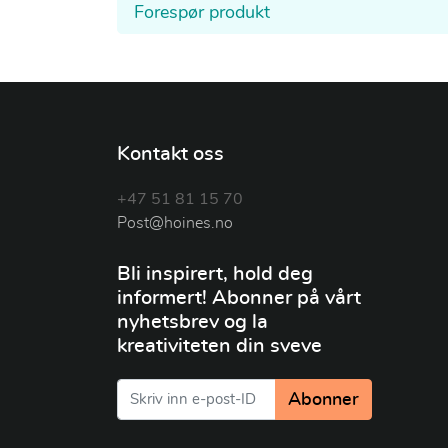
Forespør produkt
Kontakt oss
+47 51 81 15 70
Post@hoines.no
Bli inspirert, hold deg
informert! Abonner på vårt
nyhetsbrev og la
kreativiteten din sveve
Abonner