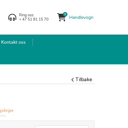
0
Ring oss:
Handlevogn
Handlevogn
+ 47 51 81 15 70
Kontakt oss
Tilbake
slinjer