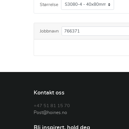
Størrelse
Jobbnavn
Kontakt oss
+47 51 81 15 70
Post@hoines.no
Bli inspirert, hold deg