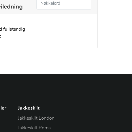
iledning
d fullstendig
t
ler
Jakkeskilt
Jakkeskilt London
Jakkeskilt Roma