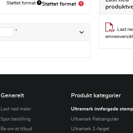
Støttet format
Støttet format
produktve
Last ne
*
emneoversik
Generelt
Produkt kategorier
Last ned maler
Ultramark innfargede stemp
Spor bestilling
Ultramark Rektangulær
Be om et tilbud
Ultramark 2-farget