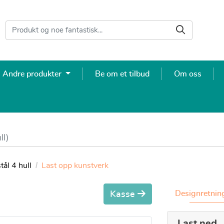
Andre produkter
Be om et tilbud
Om oss
ll)
tål 4 hull
Last opp kunstverk
Designretning
Kasse
Last ned