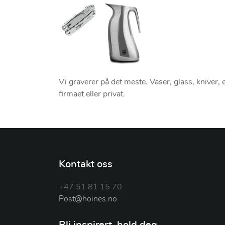
Vi graverer på det meste. Vaser, glass, kniver, e
firmaet eller privat.
Kontakt oss
+47 51 81 15 70
Post@hoines.no
Bli inspirert, hold deg