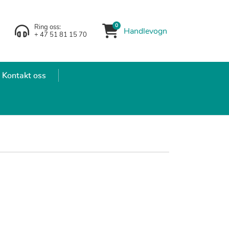
0
Ring oss:
Handlevogn
Handlevogn
+ 47 51 81 15 70
Kontakt oss