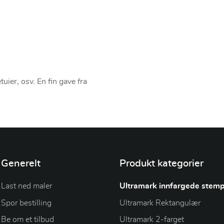
tuier, osv. En fin gave fra
Generelt
Produkt kategorier
Last ned maler
Ultramark innfargede stemp
Spor bestilling
Ultramark Rektangulær
Be om et tilbud
Ultramark 2-farget