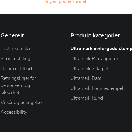
Ingen poster funnet
Generelt
Produkt kategorier
Last ned maler
Ultramark innfargede stemp
Spor bestilling
Ultramark Rektangulær
Be om et tilbud
Ultramark 2-farget
Retningslinjer for
Ultramark Dato
personvern og
Ultramark Lommestempel
sikkerhet
Ultramark Rund
Vilkår og betingelser
Accessibility