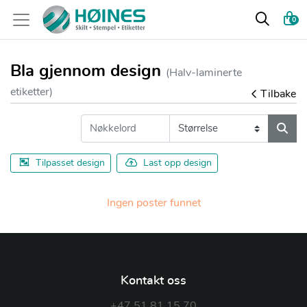
0
Bla gjennom design
(Halv-laminerte
etiketter)
Tilbake
Tilpasset design
Last opp design
Ingen poster funnet
Kontakt oss
+47 51 81 15 70